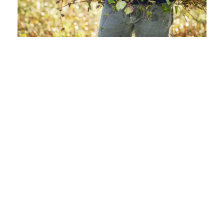
フランス人オーナーの日本初ガレット専門店とフランス料理店
（フランス星付きシェフ監修）。
フランス・ブルターニュの伝統料理・創作料理の知識・技術
と、フランス式サービス・接客センスを磨ける職場です。接
客・調理・クレーピエ資格にグレード検定制度を設け、しっか
りとした指導体制。
フランス人スタッフも多くフランス語が飛び交う職場です。
日本初のシードルバーもオープンし、シードルソムリエ養成
中。
シードル等フランス製品輸入販売部門もあり、本場の味が学べ
ます。